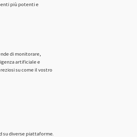
nti più potenti e
ende di monitorare,
igenza artificiale e
reziosi su come il vostro
d su diverse piattaforme.