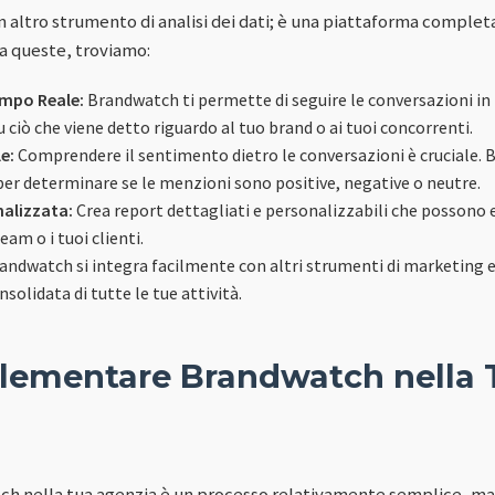
altro strumento di analisi dei dati; è una piattaforma completa 
ra queste, troviamo:
empo Reale:
Brandwatch ti permette di seguire le conversazioni in
 ciò che viene detto riguardo al tuo brand o ai tuoi concorrenti.
e:
Comprendere il sentimento dietro le conversazioni è cruciale. 
per determinare se le menzioni sono positive, negative o neutre.
nalizzata:
Crea report dettagliati e personalizzabili che possono 
team o i tuoi clienti.
andwatch si integra facilmente con altri strumenti di marketing 
solidata di tutte le tue attività.
ementare Brandwatch nella 
 nella tua agenzia è un processo relativamente semplice, ma 