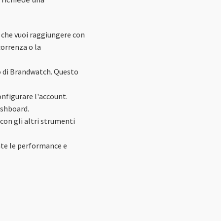
i che vuoi raggiungere con
correnza o la
o di Brandwatch. Questo
nfigurare l'account.
ashboard.
on gli altri strumenti
te le performance e