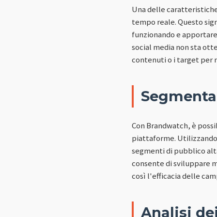
Una delle caratteristich
tempo reale. Questo sig
funzionando e apportare 
social media non sta ott
contenuti o i target per
Segmentaz
Con Brandwatch, è possib
piattaforme. Utilizzando
segmenti di pubblico alt
consente di sviluppare 
così l'efficacia delle ca
Analisi de