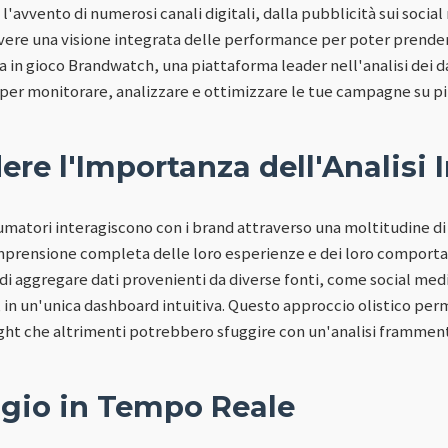
'avvento di numerosi canali digitali, dalla pubblicità sui soci
ere una visione integrata delle performance per poter prender
a in gioco Brandwatch, una piattaforma leader nell'analisi dei dat
 per monitorare, analizzare e ottimizzare le tue campagne su più
e l'Importanza dell'Analisi 
sumatori interagiscono con i brand attraverso una moltitudine di
prensione completa delle loro esperienze e dei loro comportam
i aggregare dati provenienti da diverse fonti, come social medi
 in un'unica dashboard intuitiva. Questo approccio olistico perm
ght che altrimenti potrebbero sfuggire con un'analisi frammen
gio in Tempo Reale